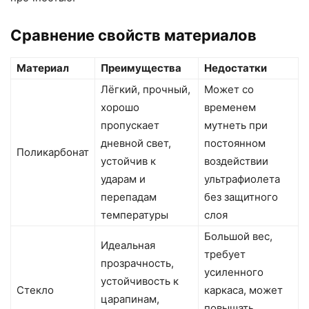
Сравнение свойств материалов
Материал
Преимущества
Недостатки
Лёгкий, прочный,
Может со
хорошо
временем
пропускает
мутнеть при
дневной свет,
постоянном
Поликарбонат
устойчив к
воздействии
ударам и
ультрафиолета
перепадам
без защитного
температуры
слоя
Большой вес,
Идеальная
требует
прозрачность,
усиленного
устойчивость к
Стекло
каркаса, может
царапинам,
повышать