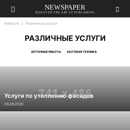
NEWSPAPER
DISCOVER THE ART OF PUBLISHING
Новости
Различные услуги
РАЗЛИЧНЫЕ УСЛУГИ
БЕТОННЫЕ РАБОТЫ
БЫТОВАЯ ТЕХНИКА
ДЕРЕВО И СТОЛЯРНЫЕ РАБОТЫ
ДИЗАЙН ИНТЕРЬЕРА
ИНСТРУМЕНТЫ И ОБОРУДОВАНИЕ
КРОВЛЯ
ЛАНДШАФТНЫЙ ДИЗАЙН И ЗЕМЛЯНЫЕ РАБОТЫ
МЕБЕЛЬ
НЕДВИЖИМОСТЬ
РАЗЛИЧНЫЕ УСЛУГИ
РЕМОНТ
САНТЕХНИКА
СТРОИТЕЛЬНЫЕ И ОТДЕЛОЧНЫЕ МАТЕРИАЛЫ
ФАСАД
Услуги по утеплению фасадов
06.08.2026