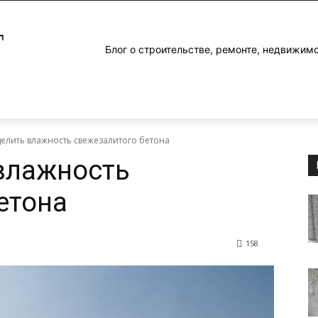
Г
Блог о строительстве, ремонте, недвижим
делить влажность свежезалитого бетона
влажность
етона
158