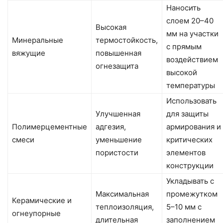
Наносить
слоем 20–40
Высокая
мм на участки
Минеральные
термостойкость,
с прямым
вяжущие
повышенная
воздействием
огнезащита
высокой
температуры
Использовать
Улучшенная
для защиты
Полимерцементные
адгезия,
армирования и
смеси
уменьшение
критических
пористости
элементов
конструкции
Укладывать с
Максимальная
промежутком
Керамические и
теплоизоляция,
5–10 мм с
огнеупорные
длительная
заполнением