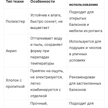
Тип ткани
Особенности
использованию
Подходит для
Устойчив к влаге,
открытых
Полиэстер
быстро сохнет, не
балконов и
выцветает
мебели из ротанга
Отталкивает воду
Используется для
и пыль, сохраняет
подушек и чехлов
Акрил
форму при
в уличных
перепадах
условиях
температуры
Приятен на ощупь,
не электризуется,
Рекомендован
Хлопок с
легко
для застекленных
пропиткой
комбинируется с
балконов
отделкой
Прочный,
Подходит для