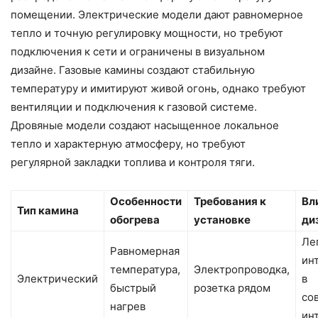
помещении. Электрические модели дают равномерное
тепло и точную регулировку мощности, но требуют
подключения к сети и ограничены в визуальном
дизайне. Газовые камины создают стабильную
температуру и имитируют живой огонь, однако требуют
вентиляции и подключения к газовой системе.
Дровяные модели создают насыщенное локальное
тепло и характерную атмосферу, но требуют
регулярной закладки топлива и контроля тяги.
Особенности
Требования к
Вл
Тип камина
обогрева
установке
ди
Ле
Равномерная
ин
температура,
Электропроводка,
Электрический
в
быстрый
розетка рядом
со
нагрев
ин