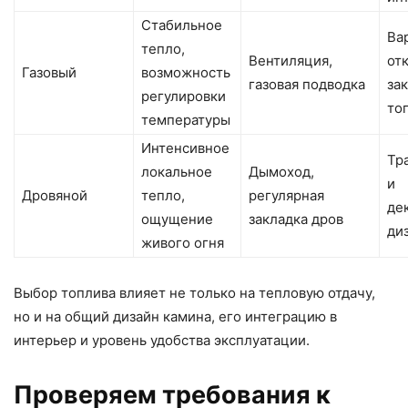
Стабильное
Ва
тепло,
Вентиляция,
от
Газовый
возможность
газовая подводка
за
регулировки
то
температуры
Интенсивное
Тр
локальное
Дымоход,
и
Дровяной
тепло,
регулярная
де
ощущение
закладка дров
ди
живого огня
Выбор топлива влияет не только на тепловую отдачу,
но и на общий дизайн камина, его интеграцию в
интерьер и уровень удобства эксплуатации.
Проверяем требования к