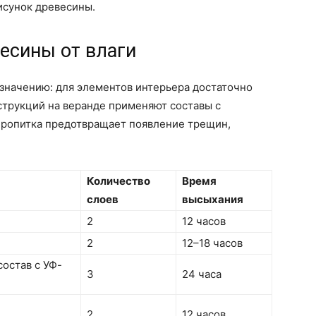
исунок древесины.
есины от влаги
значению: для элементов интерьера достаточно
нструкций на веранде применяют составы с
пропитка предотвращает появление трещин,
Количество
Время
слоев
высыхания
2
12 часов
2
12–18 часов
остав с УФ-
3
24 часа
2
12 часов