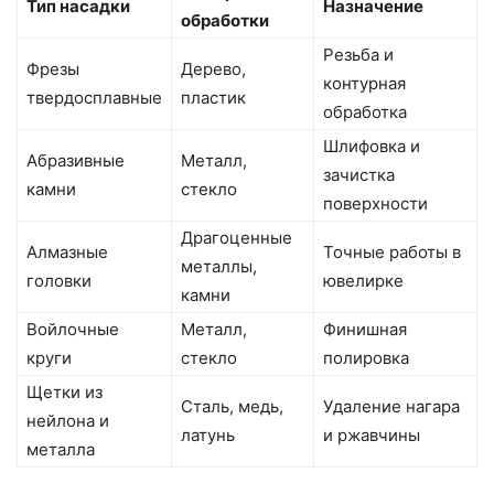
Тип насадки
Назначение
обработки
Резьба и
Фрезы
Дерево,
контурная
твердосплавные
пластик
обработка
Шлифовка и
Абразивные
Металл,
зачистка
камни
стекло
поверхности
Драгоценные
Алмазные
Точные работы в
металлы,
головки
ювелирке
камни
Войлочные
Металл,
Финишная
круги
стекло
полировка
Щетки из
Сталь, медь,
Удаление нагара
нейлона и
латунь
и ржавчины
металла