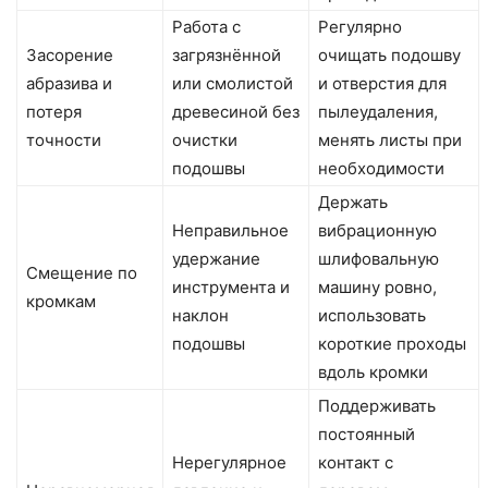
Работа с
Регулярно
Засорение
загрязнённой
очищать подошву
абразива и
или смолистой
и отверстия для
потеря
древесиной без
пылеудаления,
точности
очистки
менять листы при
подошвы
необходимости
Держать
Неправильное
вибрационную
удержание
шлифовальную
Смещение по
инструмента и
машину ровно,
кромкам
наклон
использовать
подошвы
короткие проходы
вдоль кромки
Поддерживать
постоянный
Нерегулярное
контакт с