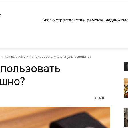
Г
Блог о строительстве, ремонте, недвижим
е
Как выбрать и использовать мальтитулы успешно?
спользовать
ешно?
498