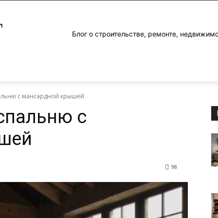
Г
Блог о строительстве, ремонте, недвижим
альню с мансардной крышей
спальню с
шей
98