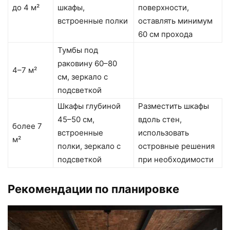
до 4 м²
шкафы,
поверхности,
встроенные полки
оставлять минимум
60 см прохода
Тумбы под
раковину 60–80
4–7 м²
см, зеркало с
подсветкой
Шкафы глубиной
Разместить шкафы
45–50 см,
вдоль стен,
более 7
встроенные
использовать
м²
полки, зеркало с
островные решения
подсветкой
при необходимости
Рекомендации по планировке