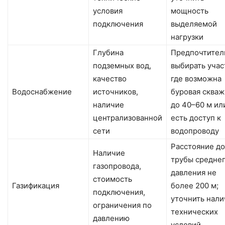
условия
мощность
подключения
выделяемой
нагрузки
Глубина
Предпочтител
подземных вод,
выбирать учас
качество
где возможна
Водоснабжение
источников,
буровая сква
наличие
до 40–60 м ил
централизованной
есть доступ к
сети
водопроводу
Расстояние до
Наличие
трубы средне
газопровода,
давления не
стоимость
Газификация
более 200 м;
подключения,
уточнить нал
ограничения по
технических
давлению
условий