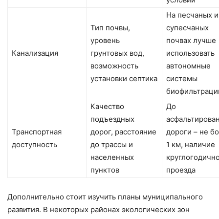
На песчаных и
Тип почвы,
супесчаных
уровень
почвах лучше
Канализация
грунтовых вод,
использовать
возможность
автономные
установки септика
системы
биофильтраци
Качество
До
подъездных
асфальтирова
Транспортная
дорог, расстояние
дороги – не б
доступность
до трассы и
1 км, наличие
населенных
круглогодичн
пунктов
проезда
Дополнительно стоит изучить планы муниципального
развития. В некоторых районах экологических зон