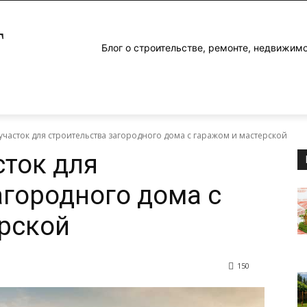
Г
Блог о строительстве, ремонте, недвижим
участок для строительства загородного дома с гаражом и мастерской
сток для
агородного дома с
рской
150